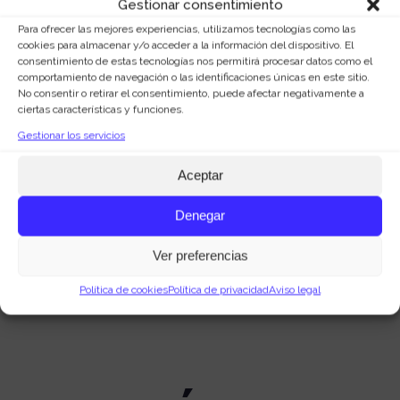
Gestionar consentimiento
PARA CRECER
Para ofrecer las mejores experiencias, utilizamos tecnologías como las
cookies para almacenar y/o acceder a la información del dispositivo. El
DENTRO Y
consentimiento de estas tecnologías nos permitirá procesar datos como el
comportamiento de navegación o las identificaciones únicas en este sitio.
No consentir o retirar el consentimiento, puede afectar negativamente a
FUERA
ciertas características y funciones.
Gestionar los servicios
Estrategia integral de marketing,
Aceptar
sin complicaciones.
Denegar
Diseñamos planes que unen branding,
digital, contenido y medios. Todo
Ver preferencias
conectado, todo con sentido.
Política de cookies
Política de privacidad
Aviso legal