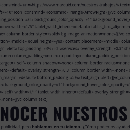
=»iconsmind» url=»https://www.marquid.com/nuestros-trabajos/» text
t=»10″ icon_iconsmind=»iconsmind-Triangle-ArrowRight»][/vc_column
g_position=»all» background_color_opacity=»1″ background_hover_co
» width=»1/6″ tablet_width_inherit=»default» tablet_text_alignmen
ne» column_border_style=»solid» bg_image_animation=»none»][/vc_co
sition=»middle» equal_height=»yes» content_placement=»middle» colu
lign=»left» top_padding=»3%» id=»services» overlay_strength=»0.3″ s
lumn column_padding=»no-extra-padding» column_padding_position=
target=»_self» column_shadow=»none» column_border_radius=»none» w
nment=»default» overlay_strength=»0.3″ column_border_width=»none» 
_margin=»default» bottom_padding=»5%» text_align=»left»][vc_colu
rue» background_color_opacity=»1″ background_hover_color_opacity
_self» width=»1/1″ tablet_width_inherit=»default» overlay_strength
=»none»][vc_column_text]
ONOCER NUESTROS
publicidad, pero
hablamos en tu idioma. ¿
Cómo podemos ayudarte?