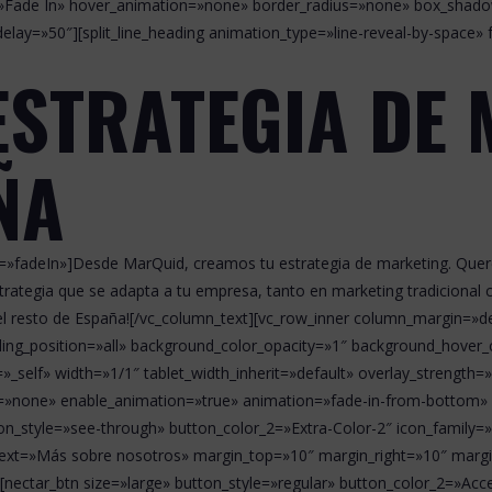
=»Fade In» hover_animation=»none» border_radius=»none» box_shad
ay=»50″][split_line_heading animation_type=»line-reveal-by-space» 
ESTRATEGIA DE
ÑA
ion=»fadeIn»]Desde MarQuid, creamos tu estrategia de marketing. Qu
strategia que se adapta a tu empresa, tanto en marketing tradicional 
l resto de España![/vc_column_text][vc_row_inner column_margin=»def
ing_position=»all» background_color_opacity=»1″ background_hover
_self» width=»1/1″ tablet_width_inherit=»default» overlay_strength
»none» enable_animation=»true» animation=»fade-in-from-bottom» d
on_style=»see-through» button_color_2=»Extra-Color-2″ icon_family=
ext=»Más sobre nosotros» margin_top=»10″ margin_right=»10″ marg
nectar_btn size=»large» button_style=»regular» button_color_2=»Acc