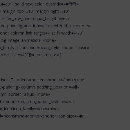
4a91″ solid_text_color_override=»#ffffff»
!» margin_top=»10″ margin_right=»10″
er][vc_row_inner equal_height=»yes»
umn_padding_position=»all» centered_text=»true»
e» column_link_target=»_self» width=»1/3″
d» bg_image_animation=»none»
n_family=»iconsmind» icon_style=»border-basic»
icon_size=»40″][vc_column_text]
jetivos! Te orientamos en cómo, cuándo y qué
a-padding» column_padding_position=»all»
lumn_border_radius=»none»
idth=»none» column_border_style=»solid»
r_icon icon_family=»iconsmind»
nd=»iconsmind-Monitor-phone» icon_size=»40″]