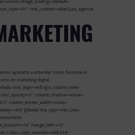
ow=»none» image_loading=»default»
font_style=»h1″ text_content=»MarQuid, agencia
 MARKETING
eremos ayudarte a entender como funciona el
como en marketing digital.
ault» text_align=»left»][vc_column_inner
_color_opacity=»1″ column_shadow=»none»
=»0.3″ column_border_width=»none»
elay=»450″][divider line_type=»No Line»
»iconsmind»
in_bottom=»10″ margin_left=»10″
ent-Color» color_override=»#ffc919″