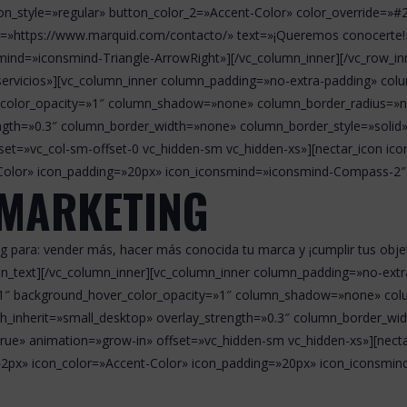
n_style=»regular» button_color_2=»Accent-Color» color_override=»#24
url=»https://www.marquid.com/contacto/» text=»¡Queremos conocerte
ind=»iconsmind-Triangle-ArrowRight»][/vc_column_inner][/vc_row_inn
»servicios»][vc_column_inner column_padding=»no-extra-padding» col
color_opacity=»1″ column_shadow=»none» column_border_radius=»non
rength=»0.3″ column_border_width=»none» column_border_style=»soli
et=»vc_col-sm-offset-0 vc_hidden-sm vc_hidden-xs»][nectar_icon ico
-Color» icon_padding=»20px» icon_iconsmind=»iconsmind-Compass-2″ 
 MARKETING
ng para: vender más, hacer más conocida tu marca y ¡cumplir tus ob
mn_text][/vc_column_inner][vc_column_inner column_padding=»no-extr
=»1″ background_hover_color_opacity=»1″ column_shadow=»none» co
dth_inherit=»small_desktop» overlay_strength=»0.3″ column_border_w
ue» animation=»grow-in» offset=»vc_hidden-sm vc_hidden-xs»][necta
=»2px» icon_color=»Accent-Color» icon_padding=»20px» icon_iconsmi