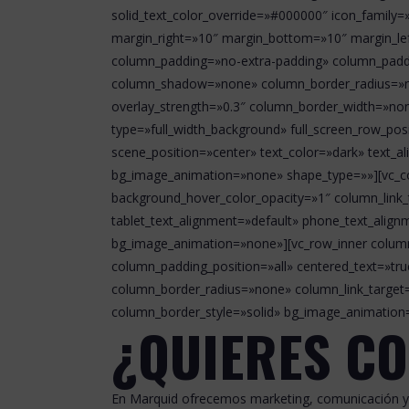
solid_text_color_override=»#000000″ icon_family
margin_right=»10″ margin_bottom=»10″ margin_lef
column_padding=»no-extra-padding» column_paddin
column_shadow=»none» column_border_radius=»none
overlay_strength=»0.3″ column_border_width=»no
type=»full_width_background» full_screen_row_po
scene_position=»center» text_color=»dark» text_a
bg_image_animation=»none» shape_type=»»][vc_co
background_hover_color_opacity=»1″ column_link_
tablet_text_alignment=»default» phone_text_alig
bg_image_animation=»none»][vc_row_inner column
column_padding_position=»all» centered_text=»t
column_border_radius=»none» column_link_target=»
column_border_style=»solid» bg_image_animation
¿QUIERES C
En Marquid ofrecemos marketing, comunicación y 