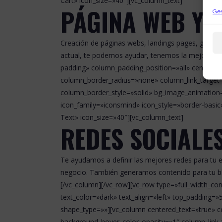
Cart» icon_size=»40″][vc_column_text]
PÁGINA WEB Y T
Ges
Creación de páginas webs, landings pages, genera
actual, te podemos ayudar, tenemos la mejor solu
padding» column_padding_position=»all» centere
column_border_radius=»none» column_link_target=
column_border_style=»solid» bg_image_animation=
icon_family=»iconsmind» icon_style=»border-basi
Text» icon_size=»40″][vc_column_text]
REDES SOCIALE
Te ayudamos a definir las mejores redes para tu e
negocio. También generamos contenido para tu blo
[/vc_column][/vc_row][vc_row type=»full_width_co
text_color=»dark» text_align=»left» top_paddin
shape_type=»»][vc_column centered_text=»true» 
background_hover_color_opacity=»1″ column_link_