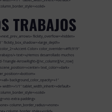
column_border_style=»solid»
OS TRABAJOS
ls=»next_prev_arrows» flickity_overflow=»hidden»
»1″ flickity_box_shadow=»large_depth»
_color_2=»Accent-Color» color_override=»#ffc919″
-trabajos/» text=»¡Hemos desarrollado muchos
-Triangle-ArrowRight»][/vc_column][/vc_row]
scene_position=»center» text_color=»dark»
der_position=»bottom»
»all» background_color_opacity=»1″
idth=»1/1″ tablet_width_inherit=»default»
column_border_style=»solid»
ng=»no-extra-padding»
»none» column_border_radius=»none»
one» column_border_style=»solid»