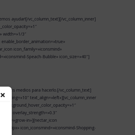
odemos ayudar![/vc_column_text][/vc_column_inner]
_color_opacity=»1″
» width=»1/3″
» enable_border_animation=»true»
r_icon icon_family=»iconsmind»
nd=»iconsmind-Speach-Bubble» icon_size=»40″]
 mejores medios para hacerlo.[/vc_column_text]
padding=»10″ text_align=»left»][vc_column_inner
1″ background_hover_color_opacity=»1″
ault» overlay_strength=»0.3″
tion=»grow-in»][nectar_icon
ding=»20px» icon_iconsmind=»iconsmind-Shopping-