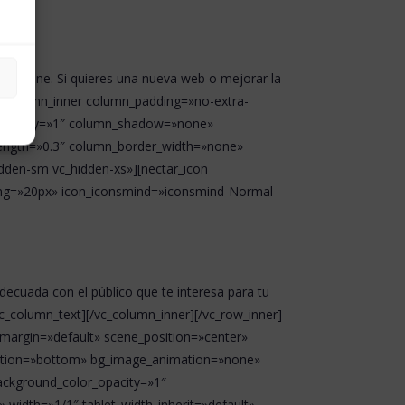
a online. Si quieres una nueva web o mejorar la
vc_column_inner column_padding=»no-extra-
r_opacity=»1″ column_shadow=»none»
trength=»0.3″ column_border_width=»none»
dden-sm vc_hidden-xs»][nectar_icon
ding=»20px» icon_iconsmind=»iconsmind-Normal-
decuada con el público que te interesa para tu
c_column_text][/vc_column_inner][/vc_row_inner]
_margin=»default» scene_position=»center»
osition=»bottom» bg_image_animation=»none»
ackground_color_opacity=»1″
idth=»1/1″ tablet_width_inherit=»default»