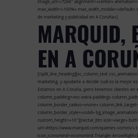
image_url=»7266″ alignment=»center» animation
max_width=»100%» max_width_mobile=»default» del
de marketing y publicidad en A Coruña»]
MARQUID, 
EN A CORU
[/split_line_heading][vc_column_text css_animat
marketing, y ayudarte a decidir cuál es la mejor e
Estamos en A Coruña, ¡pero tenemos clientes en e
column_padding=»no-extra-padding» column_padd
column_border_radius=»none» column_link_target=»
column_border_style=»solid» bg_image_animation=
custom_height=»10″][nectar_btn size=»large» butt
url=»https://www.marquid.com/quienes-somos/» t
icon_iconsmind=»iconsmind-Triangle-ArrowRight»][