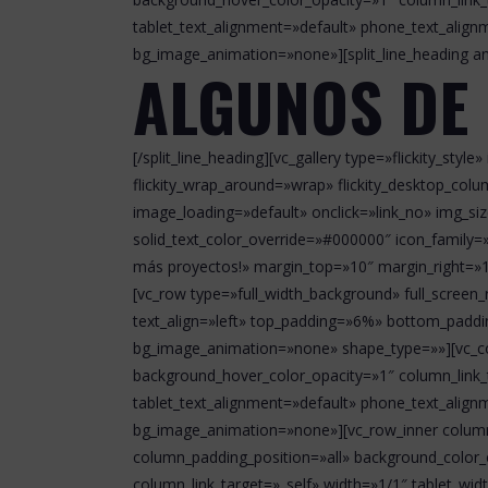
tablet_text_alignment=»default» phone_text_alig
bg_image_animation=»none»][split_line_heading a
ALGUNOS DE
[/split_line_heading][vc_gallery type=»flickity_sty
flickity_wrap_around=»wrap» flickity_desktop_colu
image_loading=»default» onclick=»link_no» img_si
solid_text_color_override=»#000000″ icon_family
más proyectos!» margin_top=»10″ margin_right=»1
[vc_row type=»full_width_background» full_screen
text_align=»left» top_padding=»6%» bottom_paddi
bg_image_animation=»none» shape_type=»»][vc_co
background_hover_color_opacity=»1″ column_link_
tablet_text_alignment=»default» phone_text_alig
bg_image_animation=»none»][vc_row_inner column_
column_padding_position=»all» background_colo
column_link_target=»_self» width=»1/1″ tablet_wi