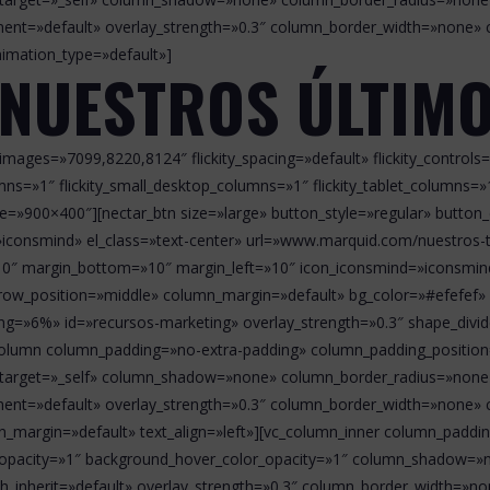
nment=»default» overlay_strength=»0.3″ column_border_width=»none» 
nimation_type=»default»]
 NUESTROS ÚLTIM
le» images=»7099,8220,8124″ flickity_spacing=»default» flickity_contro
mns=»1″ flickity_small_desktop_columns=»1″ flickity_tablet_columns=
ze=»900×400″][nectar_btn size=»large» button_style=»regular» button
=»iconsmind» el_class=»text-center» url=»www.marquid.com/nuestros
0″ margin_bottom=»10″ margin_left=»10″ icon_iconsmind=»iconsmind
_row_position=»middle» column_margin=»default» bg_color=»#efefef» 
ng=»6%» id=»recursos-marketing» overlay_strength=»0.3″ shape_divi
lumn column_padding=»no-extra-padding» column_padding_position=
target=»_self» column_shadow=»none» column_border_radius=»none» w
nment=»default» overlay_strength=»0.3″ column_border_width=»none» 
margin=»default» text_align=»left»][vc_column_inner column_paddi
r_opacity=»1″ background_hover_color_opacity=»1″ column_shadow=
dth_inherit=»default» overlay_strength=»0.3″ column_border_width=»n