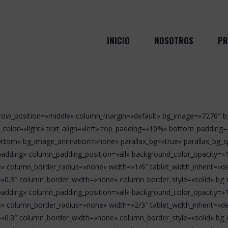
INICIO
NOSOTROS
PR
n_row_position=»middle» column_margin=»default» bg_image=»7270″ bg
_color=»light» text_align=»left» top_padding=»10%» bottom_paddin
bottom» bg_image_animation=»none» parallax_bg=»true» parallax_bg_
adding» column_padding_position=»all» background_color_opacity=»
 column_border_radius=»none» width=»1/6″ tablet_width_inherit=»def
h=»0.3″ column_border_width=»none» column_border_style=»solid» b
adding» column_padding_position=»all» background_color_opacity=»
 column_border_radius=»none» width=»2/3″ tablet_width_inherit=»def
h=»0.3″ column_border_width=»none» column_border_style=»solid» b