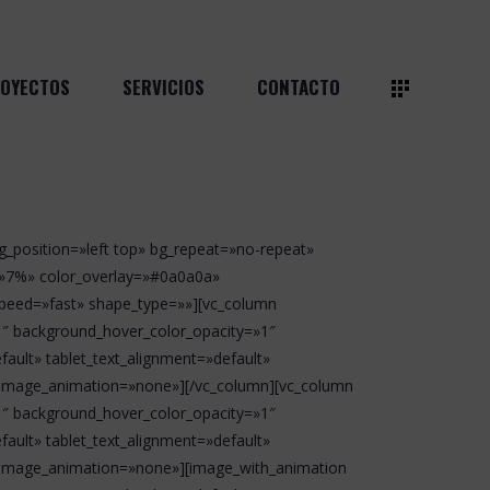
OYECTOS
SERVICIOS
CONTACTO
_position=»left top» bg_repeat=»no-repeat»
g=»7%» color_overlay=»#0a0a0a»
speed=»fast» shape_type=»»][vc_column
1″ background_hover_color_opacity=»1″
ault» tablet_text_alignment=»default»
g_image_animation=»none»][/vc_column][vc_column
1″ background_hover_color_opacity=»1″
ault» tablet_text_alignment=»default»
g_image_animation=»none»][image_with_animation