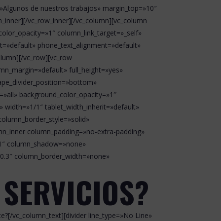
=»Algunos de nuestros trabajos» margin_top=»10″
_inner][/vc_row_inner][/vc_column][vc_column
lor_opacity=»1″ column_link_target=»_self»
t=»default» phone_text_alignment=»default»
lumn][/vc_row][vc_row
mn_margin=»default» full_height=»yes»
hape_divider_position=»bottom»
»all» background_color_opacity=»1″
idth=»1/1″ tablet_width_inherit=»default»
column_border_style=»solid»
mn_inner column_padding=»no-extra-padding»
=»1″ column_shadow=»none»
=»0.3″ column_border_width=»none»
 SERVICIOS?
[/vc_column_text][divider line_type=»No Line»