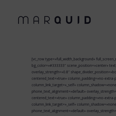
[vc_row type=»full_width_background» full_scree
bg_color=»#333333″ scene_position=»center» text
overlay_strength=»0.8″ shape_divider_position=»
centered_text=»true» column_padding=»no-extra-p
column_link_target=»_self» column_shadow=»none»
phone_text_alignment=»default» overlay_strengt
centered_text=»true» column_padding=»no-extra-p
column_link_target=»_self» column_shadow=»none»
phone_text_alignment=»default» overlay_strengt