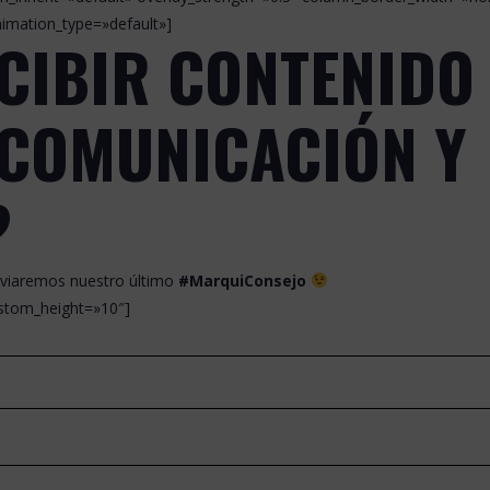
nimation_type=»default»]
CIBIR CONTENIDO
 COMUNICACIÓN Y
?
nviaremos nuestro último
#MarquiConsejo
custom_height=»10″]