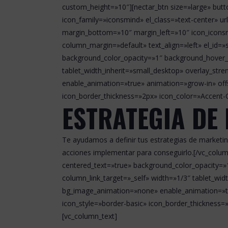
custom_height=»10″][nectar_btn size=»large» butto
icon_family=»iconsmind» el_class=»text-center» 
margin_bottom=»10″ margin_left=»10″ icon_iconsm
column_margin=»default» text_align=»left» el_id=
background_color_opacity=»1″ background_hover_
tablet_width_inherit=»small_desktop» overlay_st
enable_animation=»true» animation=»grow-in» offs
icon_border_thickness=»2px» icon_color=»Accent
ESTRATEGIA DE
Te ayudamos a definir tus estrategias de marketi
acciones implementar para conseguirlo.[/vc_colu
centered_text=»true» background_color_opacity
column_link_target=»_self» width=»1/3″ tablet_wi
bg_image_animation=»none» enable_animation=»tr
icon_style=»border-basic» icon_border_thickness
[vc_column_text]