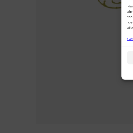
Par
alm
tec
ide
afe
Ges