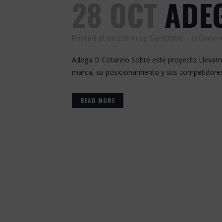
28 OCT
ADE
Posted at 00:20h
in
by
Santi74bb
0 Comm
Adega O Cotarelo Sobre este proyecto Llevamos
marca, su posicionamiento y sus competidores en
READ MORE