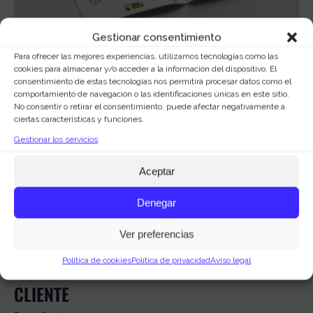
Gestionar consentimiento
Para ofrecer las mejores experiencias, utilizamos tecnologías como las
SOBRE ESTE PROYECTO
cookies para almacenar y/o acceder a la información del dispositivo. El
consentimiento de estas tecnologías nos permitirá procesar datos como el
comportamiento de navegación o las identificaciones únicas en este sitio.
En el marco del programa
Bebé Gadis
, diseñamos la página
No consentir o retirar el consentimiento, puede afectar negativamente a
ciertas características y funciones.
web oficial con un enfoque visual fresco y cercano, alineado
Gestionar los servicios
con el universo infantil y la marca Gadis. Además, dimos un
nuevo estilo a la
canastilla regalo para recién nacidos
,
Aceptar
creando el diseño de la mochila que actualmente se entrega a
las familias. El proyecto incluyó también el desarrollo de
Denegar
estrategias de email marketing
y la
gestión de
contenidos de la web
(recetas, consejos de crianza,
Ver preferencias
actividades y planes), aportando valor añadido a la comunidad
Política de cookies
Política de privacidad
Aviso legal
de madres y padres.
CLIENTE