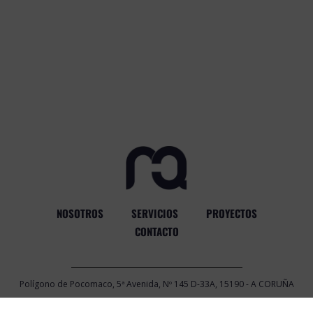
NOSOTROS
SERVICIOS
PROYECTOS
CONTACTO
Polígono de Pocomaco, 5ª Avenida, Nº 145 D-33A, 15190 - A CORUÑA
|
981 17 43 81
|
info@marquid.com