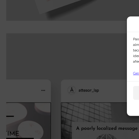
Par
alm
tec
ide
afe
Ges