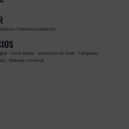
R
güísticos / Internacionalización
CIOS
igital · Social Media · Generación de leads · Campañas
as · Material comercial