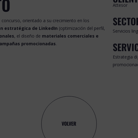
TO
Attesor
SECTO
 concurso, orientado a su crecimiento en los
n estratégica de LinkedIn
(optimización del perfil,
Servicios lin
ionales
, el diseño de
materiales comerciales e
SERVI
 campañas promocionadas
.
Estrategia d
promocionad
VOLVER