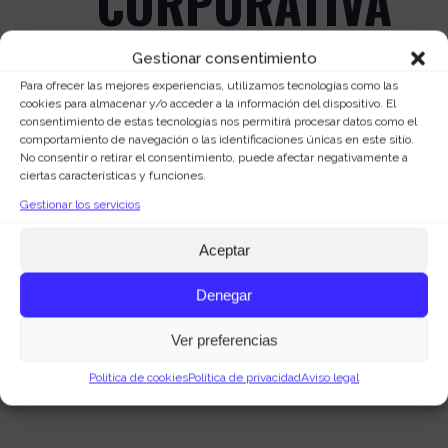
CORPORATIVA
Posted at 07:45h
in
Estrategia
by
Gestionar consentimiento
Marquid Agencia de Marketing
0
Para ofrecer las mejores experiencias, utilizamos tecnologías como las
Comments
0
Likes
cookies para almacenar y/o acceder a la información del dispositivo. El
consentimiento de estas tecnologías nos permitirá procesar datos como el
La imagen corporativa representa
comportamiento de navegación o las identificaciones únicas en este sitio.
No consentir o retirar el consentimiento, puede afectar negativamente a
cómo es percibida una empresa a
ciertas características y funciones.
todos los niveles, tanto interna como
Gestionar los servicios
externamente. Es decir, transmite con
un diseño qué es la compañía, sus
Aceptar
valores y su significado, por eso que el
diseño de la imagen corporativa es tan
Denegar
esencial e importante, ya...
Ver preferencias
READ MORE
Política de cookies
Política de privacidad
Aviso legal