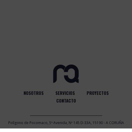
NOSOTROS
SERVICIOS
PROYECTOS
CONTACTO
Polígono de Pocomaco, 5ª Avenida, Nº 145 D-33A, 15190 - A CORUÑA
|
981 17 43 81
|
info@marquid.com