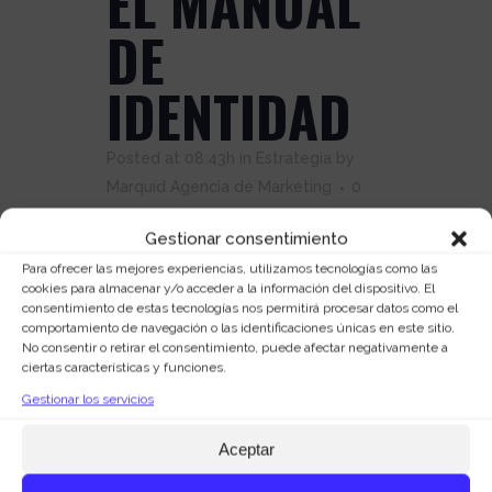
EL MANUAL
DE
IDENTIDAD
Posted at 08:43h
in
Estrategia
by
Marquid Agencia de Marketing
0
Comments
0
Likes
Gestionar consentimiento
El
manual de identidad
Para ofrecer las mejores experiencias, utilizamos tecnologías como las
cookies para almacenar y/o acceder a la información del dispositivo. El
corporativa
es el documento de
consentimiento de estas tecnologías nos permitirá procesar datos como el
referencia que contiene las normas
comportamiento de navegación o las identificaciones únicas en este sitio.
No consentir o retirar el consentimiento, puede afectar negativamente a
básicas para el correcto uso de los
ciertas características y funciones.
distintos elementos gráficos que
Gestionar los servicios
componen la imagen corporativa de
una compañía, organización o
Aceptar
institución. El elemento principal de la