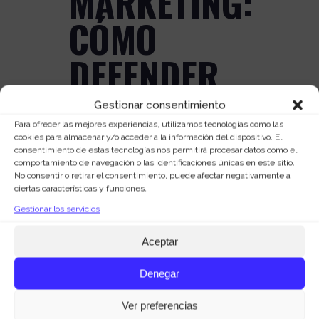
MARKETING:
CÓMO
DEFENDER
UN ASESINO
Gestionar consentimiento
Para ofrecer las mejores experiencias, utilizamos tecnologías como las
cookies para almacenar y/o acceder a la información del dispositivo. El
Posted at 07:45h
in
Lecciones de
consentimiento de estas tecnologías nos permitirá procesar datos como el
Marketing
by
Marquid Agencia de
comportamiento de navegación o las identificaciones únicas en este sitio.
Marketing
0 Comments
0
Likes
No consentir o retirar el consentimiento, puede afectar negativamente a
ciertas características y funciones.
Las lecciones de marketing,
Gestionar los servicios
comunicación y publicidad hoy en
Aceptar
MarQuid Consulting, las vamos a sacar
de una serie americana: “Cómo
Denegar
defender a un asesino”. Actualmente la
serie consta de tres temporadas, pero
Ver preferencias
recientemente han anunciado desde la