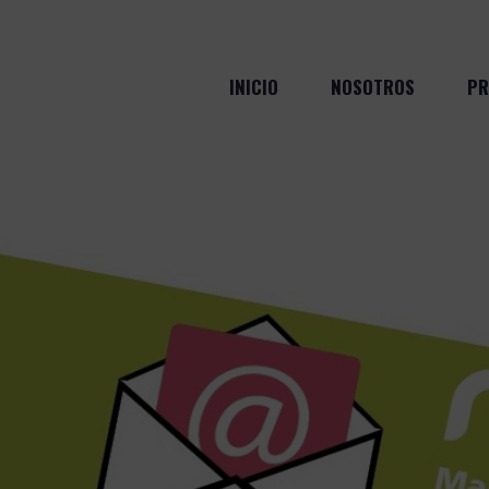
INICIO
NOSOTROS
PR