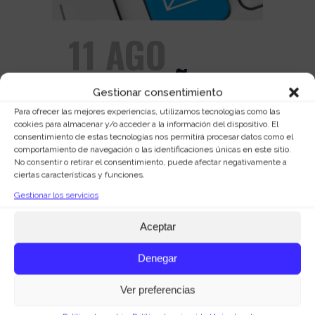
11 AGO
CAMPAÑAS
Gestionar consentimiento
DE
Para ofrecer las mejores experiencias, utilizamos tecnologías como las
cookies para almacenar y/o acceder a la información del dispositivo. El
consentimiento de estas tecnologías nos permitirá procesar datos como el
EMAILING
comportamiento de navegación o las identificaciones únicas en este sitio.
No consentir o retirar el consentimiento, puede afectar negativamente a
ciertas características y funciones.
Posted at 09:07h
in
Estrategia
by
Gestionar los servicios
Marquid Agencia de Marketing
0
Comments
0
Likes
Aceptar
El email marketing es un término que
Denegar
se utiliza para definir el envío masivo
Ver preferencias
de correos electrónicos a una base de
datos de contactos. El envío de una