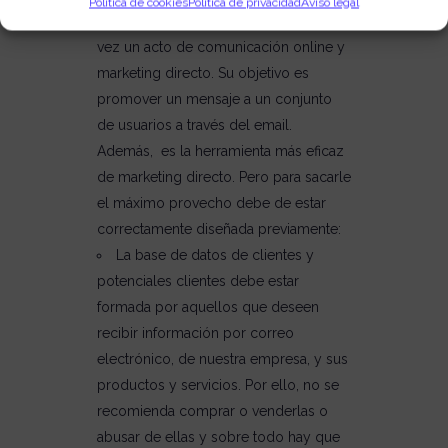
Política de cookies
Política de privacidad
Aviso legal
campaña de email marketing es a la
vez un acto de comunicación online y
marketing directo. Su objetivo es
promover un mensaje a un conjunto
de usuarios a través del
email.
Además, es la herramienta más eficaz
de marketing directo. Pero para sacarle
el máximo provecho debe de estar
correctamente diseñada previamente:
La base de datos de clientes y
potenciales clientes debe estar
formada por aquellos que deseen
recibir información por correo
electrónico, de nuestra empresa, y sus
productos y servicios. Por ello, no se
recomienda comprar o venderlas o
abusar de ellas y sobre todo hay que