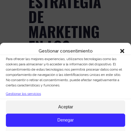
ESTRATEGIA
DE
MARKETING
EN LOS
Gestionar consentimiento
EVENTOS
Para ofrecer las mejores experiencias, utilizamos tecnologías como las
cookies para almacenar y/o acceder a la información del dispositivo. El
consentimiento de estas tecnologías nos permitirá procesar datos como el
Posted at 09:29h
in
Estrategia
by
comportamiento de navegación o las identificaciones únicas en este sitio.
Marquid Agencia de Marketing
0
No consentir o retirar el consentimiento, puede afectar negativamente a
ciertas características y funciones.
Comments
0
Likes
Gestionar los servicios
Estrategia de marketing Es
Aceptar
absolutamente fundamental en todas
y cada una de las acciones que se
Denegar
realicen en una empresa diseñar una
estrategia de marketing; definir unos