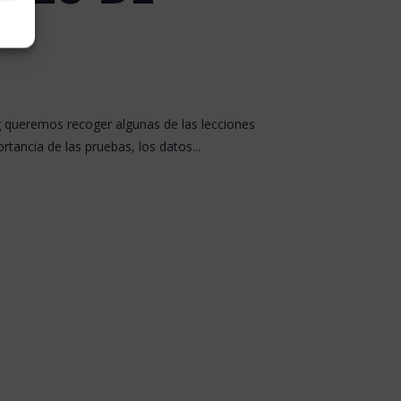
g queremos recoger algunas de las lecciones
ancia de las pruebas, los datos...