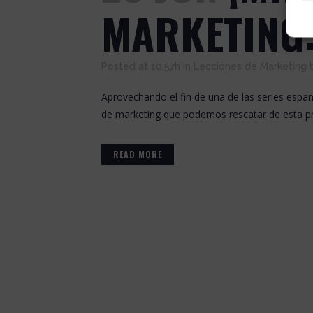
MARKETING:
Posted at 10:57h
in
Lecciones de Marketing
Aprovechando el fin de una de las series espa
de marketing que podemos rescatar de esta pro
READ MORE