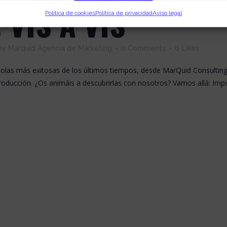
 VIS A VIS
Política de cookies
Política de privacidad
Aviso legal
by
Marquid Agencia de Marketing
0 Comments
0
Likes
ñolas más exitosas de los últimos tiempos, desde MarQuid Consultin
ducción. ¿Os animáis a descubrirlas con nosotros? Vamos allá: Import