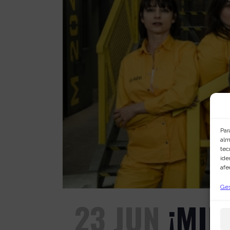
Par
alm
tec
ide
afe
Ges
23 JUN
¡MIR