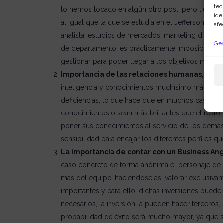
tec
lo hemos tocado en algún otro post, pero tiene tan
ide
al igual que la que se estudia en el Jeffersonian,
afe
analista, estudios de mercados, marketing digital,
Ges
de departamento, es prácticamente imposible que 
gestionar para poder llegar a los objetivos marcad
Importancia de las relaciones humanas,
Bones
inteligencia y conocimientos muchísimo más altos
deficiencias, lo que hace que en muchos casos c
conocimientos o sean más brillantes que el resto,
poner sus conocimientos al servicio de los demás
sensibilidad para encajar los diferentes perfiles q
La importancia de contar con un Business Ang
caso concreto de forma anónima el personaje de H
más del equipo, haciéndose así valorar exclusiva
importantes y para ello, dichas inversiones pued
necesarios, la inversión la pueden hacer terceros,
probabilidad de éxito será mucho mayor, ya que 