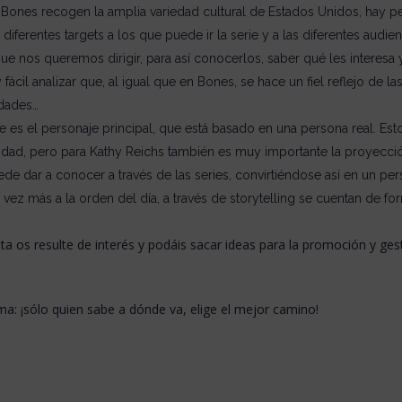
 Bones recogen la amplia variedad cultural de Estados Unidos, hay per
iferentes targets a los que puede ir la serie y a las diferentes audi
que nos queremos dirigir, para así conocerlos, saber qué les interesa 
cil analizar que, al igual que en Bones, se hace un fiel reflejo de l
idades…
rie es el personaje principal, que está basado en una persona real. Es
alidad, pero para Kathy Reichs también es muy importante la proyección
de dar a conocer a través de las series, convirtiéndose así en un p
 vez más a la orden del día, a través de storytelling se cuentan de for
a os resulte de interés y podáis sacar ideas para la promoción y ges
: ¡sólo quien sabe a dónde va, elige el mejor camino!