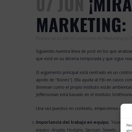
07 JUN
¡MIRA
MARKETING:
Posted at 22:28h
in
Lecciones de Marketing
by
Siguiendo nuestra línea de post en los que analiz
que está en su décima temporada y que sigue reu
El argumento principal está centrado en un contr
apodo de “Bones”). Ella ayuda al FBI en casos com
Brennan como el propio instituto están ambientad
Jeffersonian está basado en el Instituto Smithson
Una vez puestos en contexto, empecemos con las 
Importancia del trabajo en equipo
, “Huesos” e
Par
equipo: Ángela, Hodgins, Saroyan, Sweets… sin ello
alm