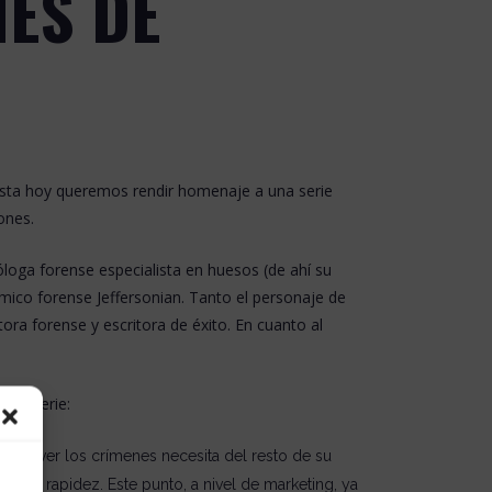
NES DE
 vista hoy queremos rendir homenaje a una serie
ones.
óloga forense especialista en huesos (de ahí su
mico forense Jeffersonian. Tanto el personaje de
ora forense y escritora de éxito. En cuanto al
nte serie:
 resolver los crímenes necesita del resto de su
misma rapidez. Este punto, a nivel de marketing, ya