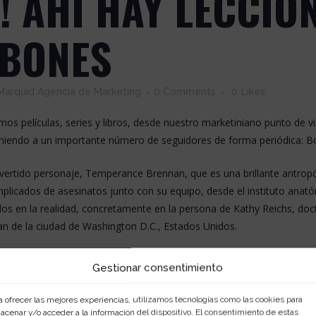
! AHÍ HAY LECCIO
 BONES
Marquid Agencia de Marketing
0 Comments
0
Likes
amos películas, series y libros, desde nuestro marketiniano punto de
niendo a un importante número de seguidores de forma periódica:
B
overtido personaje,
Temperance Brennan,
que es una brillante antrop
plicados de asesinatos junto con su equipo, desde el instituto anató
os en la realidad, concretamente en la persona de
Kathy Reichs,
doct
ian de la ciudad de Washington D.C., Estados Unidos.
lecciones de marketing que nos podemos encontrar en esta interesa
Gestionar consentimiento
s una profesional sin parangón dentro de su trabajo, pero para poder
a ofrecer las mejores experiencias, utilizamos tecnologías como las cookies para
s, los asesinatos no serían resueltos ni con el mismo éxito ni con la 
acenar y/o acceder a la información del dispositivo. El consentimiento de estas