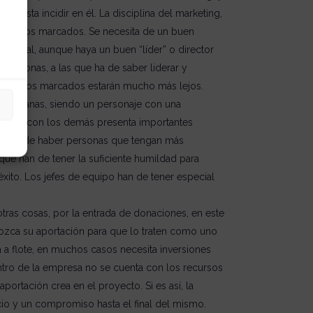
 gusta incidir en él. La disciplina del marketing,
s objetivos marcados. Se necesita de un buen
 lo cual, aunque haya un buen “líder” o director
ersonas, a las que ha de saber liderar y
os objetivos marcados estarán mucho más lejos.
 cotidianas, siendo un personaje con una
onarse con los demás presenta importantes
sas puede haber personas que tengan más
que han de tener la suficiente humildad para
xito. Los jefes de equipo han de tener especial
 otras cosas, por la entrada de donaciones, en este
ozca su aportación para que lo traten como uno
a flote, en muchos casos necesita inversiones
ntro de la empresa no se cuenta con los recursos
portación crea en el proyecto. Si es así, la
io y un compromiso hasta el final del mismo.