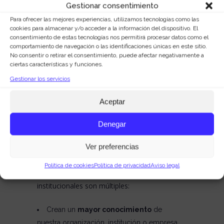
públicas y otras organizaciones sectoriales o
Gestionar consentimiento
con intereses sectoriales comunes, no
Para ofrecer las mejores experiencias, utilizamos tecnologías como las
cookies para almacenar y/o acceder a la información del dispositivo. El
estrictamente comerciales.
consentimiento de estas tecnologías nos permitirá procesar datos como el
Definir los objetivos, planificar e
comportamiento de navegación o las identificaciones únicas en este sitio.
No consentir o retirar el consentimiento, puede afectar negativamente a
implementar
las relaciones institucionales
ciertas características y funciones.
de la organización.
Gestionar los servicios
Crear, facilitar y establecer marcos de
colaboración
con otras organizaciones e
Aceptar
instituciones, públicas o privadas.
Dirigir el protocolo.
Denegar
Organizar, coordinar y gestionar
actos
Ver preferencias
y eventos institucionales.
Las ventajas y beneficios de implementar un
Política de cookies
Política de privacidad
Aviso legal
correcto desarrollo de las relaciones
institucionales son múltiples:
Crean un
mayor conocimiento
de
nuestra organización, institución o empresa.