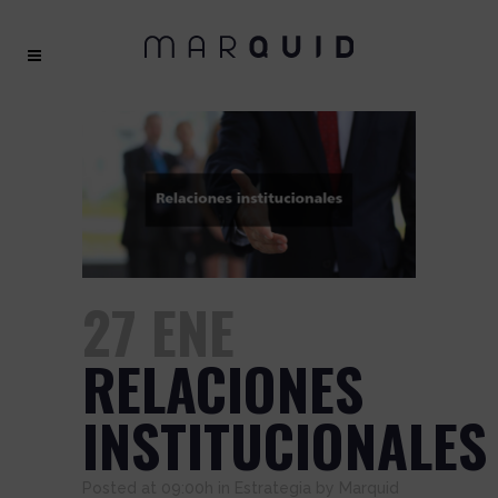
27 ENE
RELACIONES
INSTITUCIONALES
Posted at 09:00h
in
Estrategia
by
Marquid