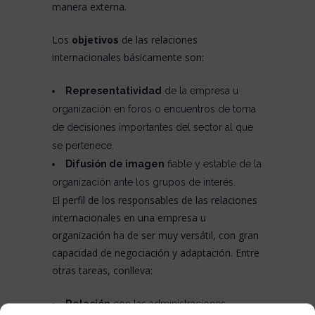
manera externa.
Los
objetivos
de las relaciones
internacionales básicamente son:
Representatividad
de la empresa u
organización en foros o encuentros de toma
de decisiones importantes del sector al que
se pertenece.
Difusión de imagen
fiable y estable de la
organización ante los grupos de interés.
El perfil de los responsables de las relaciones
internacionales en una empresa u
organización ha de ser muy versátil, con gran
capacidad de negociación y adaptación. Entre
otras tareas, conlleva:
Relación
con las administraciones