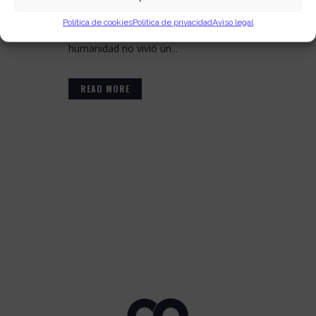
asombrosa. Probablemente, desde la
Política de cookies
Política de privacidad
Aviso legal
revolución industrial del siglo XIX, la
humanidad no vivió un...
READ MORE