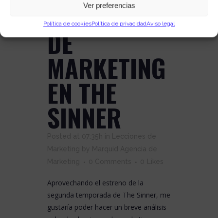
LECCIONES
Ver preferencias
Política de cookies
Política de privacidad
Aviso legal
DE
MARKETING
EN THE
SINNER
Posted at 07:35h
in
Lecciones de
Marketing
by
Marquid Agencia de
Marketing
0 Comments
0
Likes
Aprovechando el estreno de la
segunda temporada de The Sinner, me
gustaría poder hacer un breve análisis