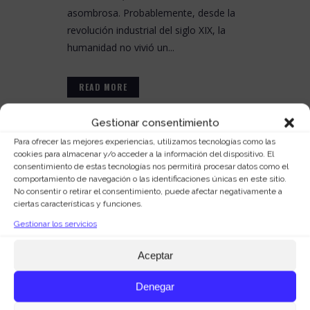
asombrosa. Probablemente, desde la
revolución industrial del siglo XIX, la
humanidad no vivió un...
READ MORE
Gestionar consentimiento
Para ofrecer las mejores experiencias, utilizamos tecnologías como las
cookies para almacenar y/o acceder a la información del dispositivo. El
consentimiento de estas tecnologías nos permitirá procesar datos como el
comportamiento de navegación o las identificaciones únicas en este sitio.
No consentir o retirar el consentimiento, puede afectar negativamente a
ciertas características y funciones.
Gestionar los servicios
Aceptar
05 OCT
Denegar