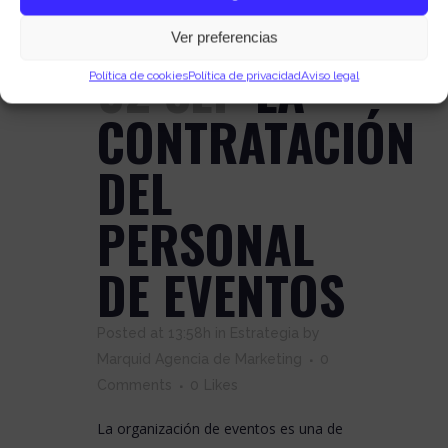
Ver preferencias
02 SEP
LA
Política de cookies
Política de privacidad
Aviso legal
CONTRATACIÓN
DEL
PERSONAL
DE EVENTOS
Posted at 13:58h
in
Estrategia
by
Marquid Agencia de Marketing
0
Comments
0
Likes
La organización de eventos es una de