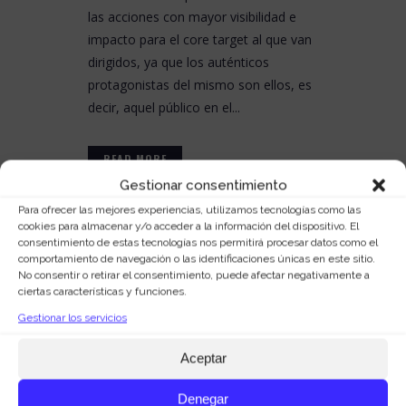
las acciones con mayor visibilidad e
impacto para el core target al que van
dirigidos, ya que los auténticos
protagonistas del mismo son ellos, es
decir, aquel público en el...
READ MORE
Gestionar consentimiento
Para ofrecer las mejores experiencias, utilizamos tecnologías como las
cookies para almacenar y/o acceder a la información del dispositivo. El
consentimiento de estas tecnologías nos permitirá procesar datos como el
comportamiento de navegación o las identificaciones únicas en este sitio.
No consentir o retirar el consentimiento, puede afectar negativamente a
ciertas características y funciones.
Gestionar los servicios
Aceptar
Denegar