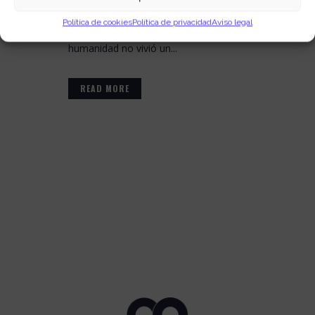
asombrosa. Probablemente, desde la
Política de cookies
Política de privacidad
Aviso legal
revolución industrial del siglo XIX, la
humanidad no vivió un...
READ MORE