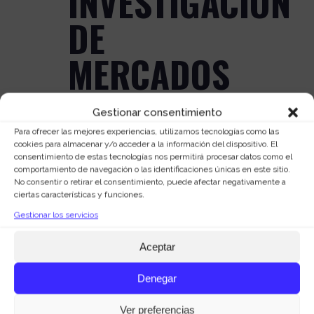
INVESTIGACIÓN
DE
MERCADOS
EN LA ERA
Gestionar consentimiento
DIGITAL
Para ofrecer las mejores experiencias, utilizamos tecnologías como las
cookies para almacenar y/o acceder a la información del dispositivo. El
consentimiento de estas tecnologías nos permitirá procesar datos como el
comportamiento de navegación o las identificaciones únicas en este sitio.
Posted at 08:33h
in
Estrategia
by
No consentir o retirar el consentimiento, puede afectar negativamente a
Marquid Agencia de Marketing
0
ciertas características y funciones.
Comments
1
Like
Gestionar los servicios
La transformación del mundo en los
Aceptar
últimos 15 o 20 años a partir de la
incursión de la tecnología en
Denegar
prácticamente todos los aspectos de
la vida diaria, ha sido verdaderamente
Ver preferencias