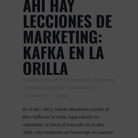
AHÍ HAY
LECCIONES DE
MARKETING:
KAFKA EN LA
ORILLA
Posted at 09:33h
in
Lecciones de Marketing
by
Marquid Agencia de Marketing
0
Comments
0
Likes
En el año 2002,
Haruki Murakami
escribe el
libro
Kafka en la orilla
, cuya edición en
castellano se lanza al mercado en el año
2006. Hoy rendimos un homenaje en nuestro