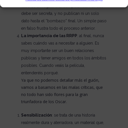
falso es un regalo a la competencia. Por ello
debe ser secreta, y no publican ni un solo
dato hasta el “bombazo” final. Un simple paso
en falso frustra todo el proceso anterior.
La importancia de las RRPP
: al final, nunca
sabes cuándo vas a necesitar a alguien. Es
muy importante ser un buen relaciones
públicas y tener amigos en todos los ámbitos
posibles. Cuando veáis la película,
entenderéis porqué.
Ya que no podemos detallar más el guión,
vamos a basarnos en las malas críticas, que
no todo han sido flores para la gran
triunfadora de los Oscar.
Sensibilización
: se trata de una historia
realmente dura y aterradora, un material que,