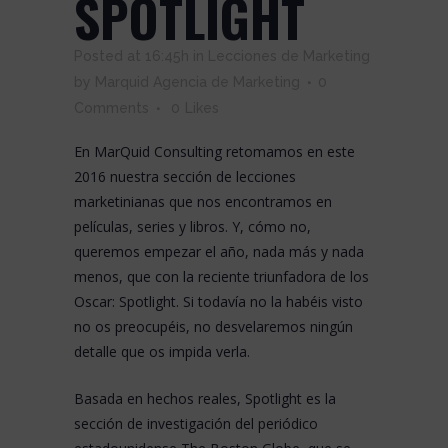
SPOTLIGHT
Posted at 16:45h
in
Lecciones de Marketing
by
Marquid Agencia de Marketing
0
Comments
0
Likes
En
MarQuid Consulting
retomamos en este
2016 nuestra sección de lecciones
marketinianas que nos encontramos en
películas, series y libros. Y, cómo no,
queremos empezar el año, nada más y nada
menos, que con la reciente triunfadora de los
Oscar:
Spotlight
. Si todavía no la habéis visto
no os preocupéis, no desvelaremos ningún
detalle que os impida verla.
Basada en hechos reales, Spotlight es la
sección de investigación del periódico